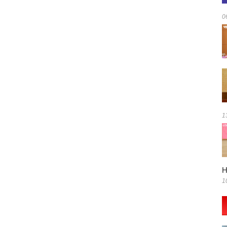
0
1
H
1