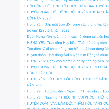
HỘI ĐỒNG ĐỘI TỈNH TỔ CHỨC DIỄN ĐÀN TUYÊN 
HUYỆN ĐOÀN, HỘI ĐỒNG ĐỘI HUYỆN KHOÁI CHÂ
ĐỘI NĂM 2023"
Hưng Yên: Gặp mặt trao đổi, cung cấp thông tin, kỹ 
trẻ em” lần thứ I, năm 2023
Đoàn Hưng Yên hoàn thành các nội dung tại Liên hoa
HƯNG YÊN: Trao tặng Huy hiệu "Tuổi trẻ dũng cảm"
Tọa đàm: Giải pháp nâng cao hiệu quả hoạt động Nh
Huyện đoàn - Hội đồng Đội huyện Kim Động tổ chức l
HƯNG YÊN: Ngày cao điểm Chiến sỹ tình nguyện "V
HUYỆN ĐOÀN, HỘI ĐỒNG ĐỘI HUYỆN TIÊN LỮ KH
CÔNG TÁC ĐỘI
HƯNG YÊN: TỔ CHỨC LỚP BỒI DƯỠNG KỸ NĂNG,
NĂM 2023
Hưng Yên: Tổ chức điểm Ngày hội “Thiếu nhi vui kho
Hưng Yên: Ngày hội “THIẾU NHI VUI KHỎE - TIẾ
HUYỆN ĐOÀN VĂN LÂM ĐẾN THĂM HỎI, TẶNG QU