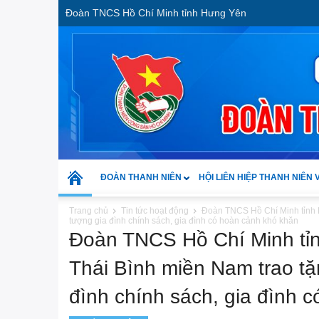
Đoàn TNCS Hồ Chí Minh tỉnh Hưng Yên
ĐOÀN THANH NIÊN
HỘI LIÊN HIỆP THANH NIÊN 
Trang chủ
Tin tức hoạt động
Đoàn TNCS Hồ Chí Minh tỉnh 
tượng gia đình chính sách, gia đình có hoàn cảnh khó khăn
Đoàn TNCS Hồ Chí Minh tỉ
Thái Bình miền Nam trao tặ
đình chính sách, gia đình 