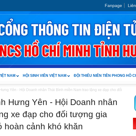
Fanpage
Liên
VIỆT NAM
HỘI SINH VIÊN VIỆT NAM
ĐỘI THIẾU NIÊN TIỀN PHONG HỒ C
Hưng Yên - Hội Doanh nhân Thái Bình miền Nam trao tặng xe đạp cho đối
nh Hưng Yên - Hội Doanh nhân
ng xe đạp cho đối tượng gia
có hoàn cảnh khó khăn