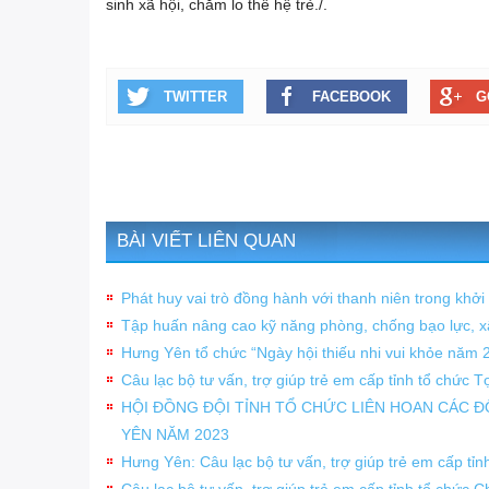
sinh xã hội, chăm lo thế hệ trẻ./.
TWITTER
FACEBOOK
G
BÀI VIẾT LIÊN QUAN
Phát huy vai trò đồng hành với thanh niên trong khởi
Tập huấn nâng cao kỹ năng phòng, chống bạo lực, x
Hưng Yên tổ chức “Ngày hội thiếu nhi vui khỏe năm 
Câu lạc bộ tư vấn, trợ giúp trẻ em cấp tỉnh tổ chức 
HỘI ĐỒNG ĐỘI TỈNH TỔ CHỨC LIÊN HOAN CÁC 
YÊN NĂM 2023
Hưng Yên: Câu lạc bộ tư vấn, trợ giúp trẻ em cấp tỉ
Câu lạc bộ tư vấn, trợ giúp trẻ em cấp tỉnh tổ chức 