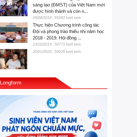
sáng tạo (ĐMST) của Việt Nam mới
được hình thành và còn n...
06/08/2018
,
55382 lượt xem
Thực hiện Chương trình công tác
Đội và phong trào thiếu nhi năm học
2018 - 2019. Hội đồng ...
23/10/2019
,
50771 lượt xem
20/01/2020
,
50026 lượt xem
Longform