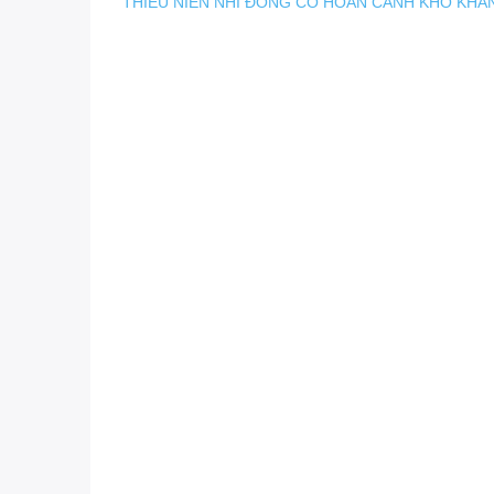
THIẾU NIÊN NHI ĐỒNG CÓ HOÀN CẢNH KHÓ KHĂ