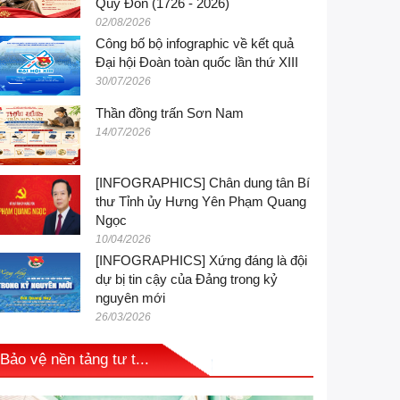
Quý Đôn (1726 - 2026)
02/08/2026
Công bố bộ infographic về kết quả
Đại hội Đoàn toàn quốc lần thứ XIII
30/07/2026
Thần đồng trấn Sơn Nam
14/07/2026
[INFOGRAPHICS] Chân dung tân Bí
thư Tỉnh ủy Hưng Yên Phạm Quang
Ngọc
10/04/2026
[INFOGRAPHICS] Xứng đáng là đội
dự bị tin cậy của Đảng trong kỷ
nguyên mới
26/03/2026
Bảo vệ nền tảng tư t...