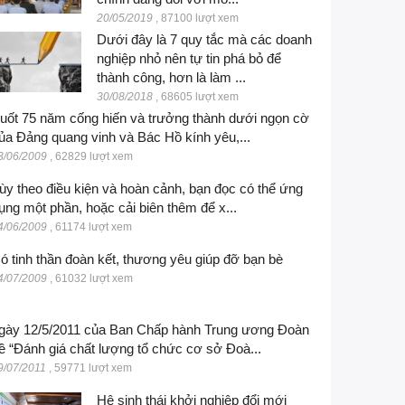
20/05/2019
,
87100 lượt xem
Dưới đây là 7 quy tắc mà các doanh
nghiệp nhỏ nên tự tin phá bỏ để
thành công, hơn là làm ...
30/08/2018
,
68605 lượt xem
uốt 75 năm cống hiến và trưởng thành dưới ngọn cờ
ủa Đảng quang vinh và Bác Hồ kính yêu,...
3/06/2009
,
62829 lượt xem
ùy theo điều kiện và hoàn cảnh, bạn đọc có thể ứng
ụng một phần, hoặc cải biên thêm để x...
4/06/2009
,
61174 lượt xem
ó tinh thần đoàn kết, thương yêu giúp đỡ bạn bè
4/07/2009
,
61032 lượt xem
gày 12/5/2011 của Ban Chấp hành Trung ương Đoàn
ề “Đánh giá chất lượng tổ chức cơ sở Đoà...
9/07/2011
,
59771 lượt xem
Hệ sinh thái khởi nghiệp đổi mới