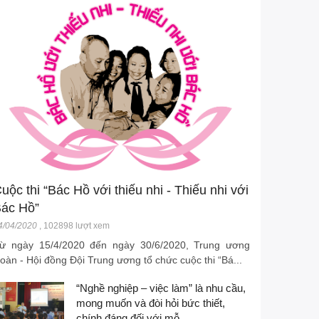
uộc thi “Bác Hồ với thiếu nhi - Thiếu nhi với
ác Hồ”
4/04/2020
,
102898 lượt xem
ừ ngày 15/4/2020 đến ngày 30/6/2020, Trung ương
oàn - Hội đồng Đội Trung ương tổ chức cuộc thi “Bá...
“Nghề nghiệp – việc làm” là nhu cầu,
mong muốn và đòi hỏi bức thiết,
chính đáng đối với mỗ...