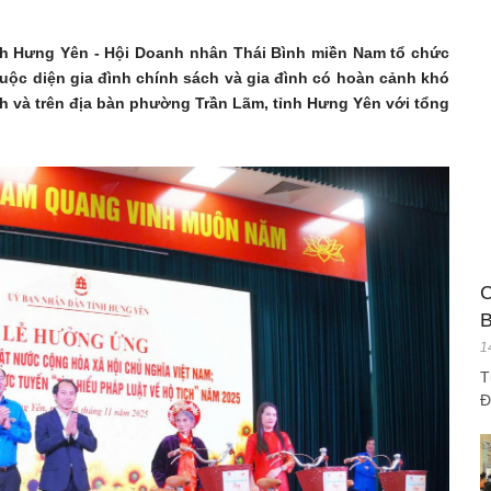
nh Hưng Yên - Hội Doanh nhân Thái Bình miền Nam tổ chức
huộc diện gia đình chính sách và gia đình có hoàn cảnh khó
ịch và trên địa bàn phường Trần Lãm, tỉnh Hưng Yên với tổng
C
B
1
T
Đ