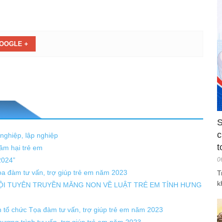
OOGLE +
S
c
 nghiệp, lập nghiệp
t
âm hại trẻ em
2024”
0
Tọa đàm tư vấn, trợ giúp trẻ em năm 2023
T
k
ĐỘI TUYÊN TRUYỀN MĂNG NON VỀ LUẬT TRẺ EM TỈNH HƯNG
nh tổ chức Tọa đàm tư vấn, trợ giúp trẻ em năm 2023
Chương trình tư vấn, trợ giúp trẻ em năm 2023