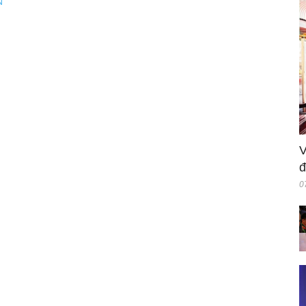
N
V
đ
0