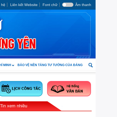
 hệ
Liên kết Website
Font chữ
Âm thanh
HÍ MINH
BẢO VỆ NỀN TẢNG TƯ TƯỞNG CỦA ĐẢNG
Tin xem nhiều