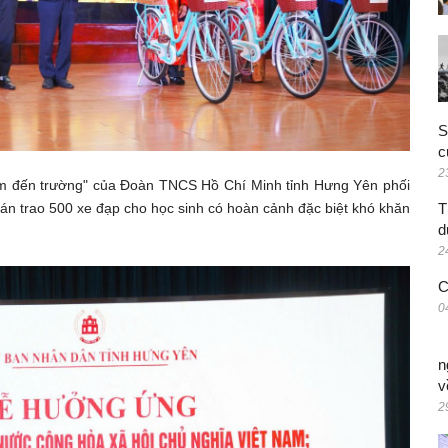
S
c
2
em đến trường" của Đoàn TNCS Hồ Chí Minh tỉnh Hưng Yên phối
n trao 500 xe đạp cho học sinh có hoàn cảnh đặc biệt khó khăn
T
d
2
C
0
n
v
2