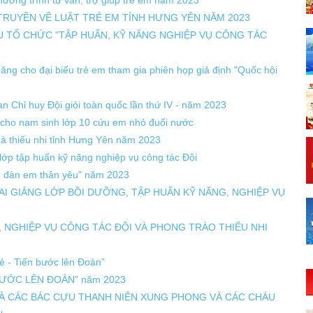
TRUYỀN VỀ LUẬT TRẺ EM TỈNH HƯNG YÊN NĂM 2023
U TỔ CHỨC "TẬP HUẤN, KỸ NĂNG NGHIỆP VỤ CÔNG TÁC
năng cho đại biểu trẻ em tham gia phiên họp giả định "Quốc hội
n Chỉ huy Đội giỏi toàn quốc lần thứ IV - năm 2023
 cho nam sinh lớp 10 cứu em nhỏ đuối nước
à thiếu nhi tỉnh Hưng Yên năm 2023
ớp tập huấn kỹ năng nghiệp vụ công tác Đội
ì đàn em thân yêu" năm 2023
AI GIẢNG LỚP BỒI DƯỠNG, TẬP HUẤN KỸ NĂNG, NGHIỆP VỤ
 NGHIỆP VỤ CÔNG TÁC ĐỘI VÀ PHONG TRÀO THIẾU NHI
ẻ - Tiến bước lên Đoàn”
N BƯỚC LÊN ĐOÀN” năm 2023
À CÁC BÁC CỰU THANH NIÊN XUNG PHONG VÀ CÁC CHÁU