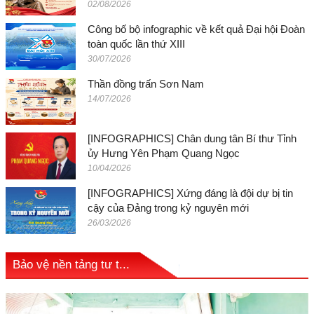
02/08/2026
Công bố bộ infographic về kết quả Đại hội Đoàn
toàn quốc lần thứ XIII
30/07/2026
Thần đồng trấn Sơn Nam
14/07/2026
[INFOGRAPHICS] Chân dung tân Bí thư Tỉnh
ủy Hưng Yên Phạm Quang Ngọc
10/04/2026
[INFOGRAPHICS] Xứng đáng là đội dự bị tin
cậy của Đảng trong kỷ nguyên mới
26/03/2026
Bảo vệ nền tảng tư t...