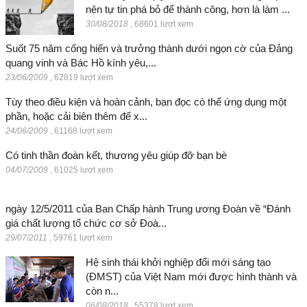
nên tự tin phá bỏ để thành công, hơn là làm ...
30/08/2018
,
68601 lượt xem
Suốt 75 năm cống hiến và trưởng thành dưới ngọn cờ của Đảng
quang vinh và Bác Hồ kính yêu,...
23/06/2009
,
62819 lượt xem
Tùy theo điều kiện và hoàn cảnh, bạn đọc có thể ứng dụng một
phần, hoặc cải biên thêm để x...
24/06/2009
,
61168 lượt xem
Có tinh thần đoàn kết, thương yêu giúp đỡ bạn bè
04/07/2009
,
61025 lượt xem
ngày 12/5/2011 của Ban Chấp hành Trung ương Đoàn về “Đánh
giá chất lượng tổ chức cơ sở Đoà...
29/07/2011
,
59761 lượt xem
Hệ sinh thái khởi nghiệp đổi mới sáng tạo
(ĐMST) của Việt Nam mới được hình thành và
còn n...
06/08/2018
,
55378 lượt xem