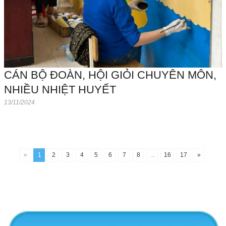
CÁN BỘ ĐOÀN, HỘI GIỎI CHUYÊN MÔN,
NHIỀU NHIỆT HUYẾT
13/11/2024
«
1
2
3
4
5
6
7
8
...
16
17
»