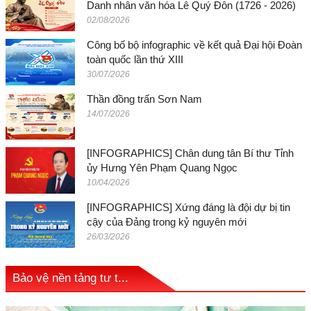
Danh nhân văn hóa Lê Quý Đôn (1726 - 2026)
02/08/2026
Công bố bộ infographic về kết quả Đại hội Đoàn
toàn quốc lần thứ XIII
30/07/2026
Thần đồng trấn Sơn Nam
14/07/2026
[INFOGRAPHICS] Chân dung tân Bí thư Tỉnh
ủy Hưng Yên Phạm Quang Ngọc
10/04/2026
[INFOGRAPHICS] Xứng đáng là đội dự bị tin
cậy của Đảng trong kỷ nguyên mới
26/03/2026
Bảo vệ nền tảng tư t...