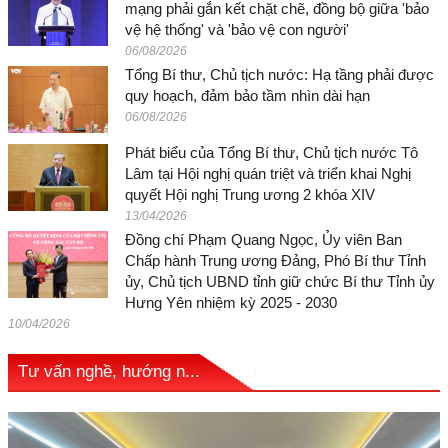
mạng phải gắn kết chặt chẽ, đồng bộ giữa 'bảo
vệ hệ thống' và 'bảo vệ con người'
06/08/2026
Tổng Bí thư, Chủ tịch nước: Hạ tầng phải được
quy hoạch, đảm bảo tầm nhìn dài hạn
06/08/2026
Phát biểu của Tổng Bí thư, Chủ tịch nước Tô
Lâm tại Hội nghị quán triệt và triển khai Nghị
quyết Hội nghị Trung ương 2 khóa XIV
13/04/2026
Đồng chí Phạm Quang Ngọc, Ủy viên Ban
Chấp hành Trung ương Đảng, Phó Bí thư Tỉnh
ủy, Chủ tịch UBND tỉnh giữ chức Bí thư Tỉnh ủy
Hưng Yên nhiệm kỳ 2025 - 2030
10/04/2026
Tư vấn nghề, hướng n...