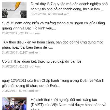
Dưới đây là 7 quy tắc mà các doanh nghiệp nhỏ
nên tự tin phá bỏ để thành công, hơn là làm ...
30/08/2018
,
68600 lượt xem
Suốt 75 năm cống hiến và trưởng thành dưới ngọn cờ của Đảng
quang vinh và Bác Hồ kính yêu,...
23/06/2009
,
62819 lượt xem
Tùy theo điều kiện và hoàn cảnh, bạn đọc có thể ứng dụng một
phần, hoặc cải biên thêm để x...
24/06/2009
,
61167 lượt xem
Có tinh thần đoàn kết, thương yêu giúp đỡ bạn bè
04/07/2009
,
61023 lượt xem
ngày 12/5/2011 của Ban Chấp hành Trung ương Đoàn về “Đánh
giá chất lượng tổ chức cơ sở Đoà...
29/07/2011
,
59761 lượt xem
Hệ sinh thái khởi nghiệp đổi mới sáng tạo
(ĐMST) của Việt Nam mới được hình thành và
còn n...